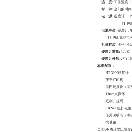
温
度
:
工作温度
1
时
钟
:
当前的时间
电
源
:
硬度计
:
一
打印
电池寿命
:
硬度计
:
打印机
:
充满电
机身材质
:
外壳
:
铝
硬度计重量
:
170
克
硬度计外形尺寸
:
16
标准配置：
HT-3000
硬度计
蓝牙打印机
里氏硬度块（国
13mm
支撑环
毛刷、挂绳
CR2450
纽扣电池
使用说明书（中
携带箱
美国GR杰瑞里氏硬度计HT