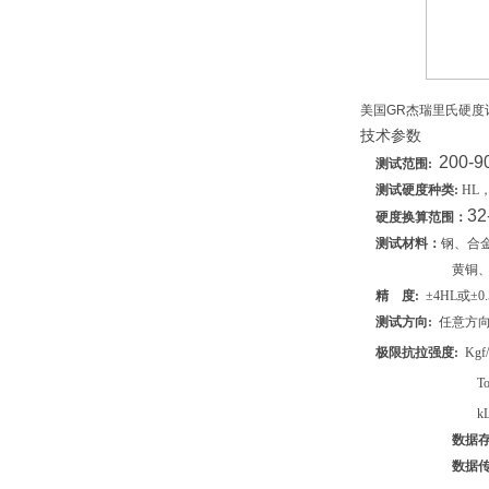
美国GR杰瑞里氏硬度计HT
技术参数
200-9
测试范围
:
测试硬度种类
:
HL
32
硬度换算范围：
测试材料：
钢、合
黄铜
精
度
:
±
4HL
或±
0
测试方向
:
任意方
极限抗拉强度
:
Kgf
To
kL
数据
数据