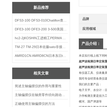
新品推荐
品牌
DFS3-100 DFS3-010Chatillon查狄伦AMETEK数显推拉力计
应用领域
DFE3-100 DFE3-200 3-500美国Chatillon查狄伦AMETEK数显推拉力计
hc2-2jKOSHIN工进精工PERMA TORK扭矩限制器
产品介绍：
TM-27 TM-29日本佐藤sato非接触式厨房计时器
AMRD1CN AMRD8CN日本东日tohnichi跳脱式扭力螺丝刀
本店实行线上线下同
超声波检测仪率定装置
超声波检测仪率定装置
相关文章
有仪器工具、仪表量
我司专业经营各类仪
我们的主要产品：
简述主轴偏摆仪的作用与重要性
电子天平、水分计：日
主轴偏摆仪在轴类零件径向跳动误差测量中的应用
力学检测主要是扭力工具-
横河、国产津源等
正确使用主轴偏摆仪的方法