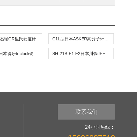
00杰瑞GR里氏硬度计
C1L型日本ASKER高分子计器橡胶硬度计
GS-719N日本得乐teclock硬度计
SH-21B-E1 E2日本川铁JFE超声波硬度计
联系我们
24小时热线：