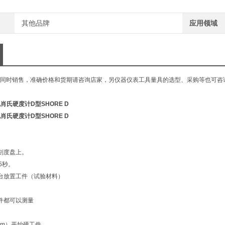
其他品牌
应用领域
同时销售，准确价格和货期请咨询店家，另仪器仪表工具量具的选型、采购等也可咨
机肖氏硬度计D型SHORE D
机肖氏硬度计D型SHORE D
刻度盘上。
5秒。
台放置工件（试验材料）
件都可以测量
mm）开始硬工件