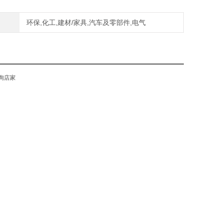
环保,化工,建材/家具,汽车及零部件,电气
询店家