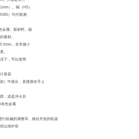
1mm）。铜（HS）
HS95）均可检测
色金属、新材料、碳
的素材。
～0.5mm，非常微小
查。
况下，可以使用
计算器
架）中拔出，直接接在手上
西，或是淬火后
和有色金属
进行机械的调整等，独自开发的机器
所以维护容