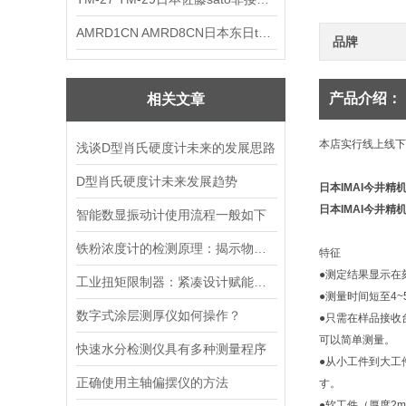
AMRD1CN AMRD8CN日本东日tohnichi跳脱式扭力螺丝刀
品牌
产品介绍：
相关文章
本店实行线上线下
浅谈D型肖氏硬度计未来的发展思路
D型肖氏硬度计未来发展趋势
日本IMAI今井精
日本IMAI今井精
智能数显振动计使用流程一般如下
铁粉浓度计的检测原理：揭示物质特性的科学工具
特征
●测定结果显示在
工业扭矩限制器：紧凑设计赋能便捷安装
●测量时间短至4~
数字式涂层测厚仪如何操作？
●只需在样品接收
可以简单测量。
快速水分检测仪具有多种测量程序
●从小工件到大工
正确使用主轴偏摆仪的方法
す。
●软工件（厚度2