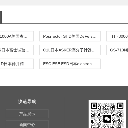
HT-3000 HT-1000A美国杰瑞GR里氏硬度计
PosiTector SHD美国DeFeIsko狄夫斯高 邵氏硬度计
HT-30
TYPE D型C型日本富士试验机fujitest肖氏硬度计
C1L日本ASKER高分子计器硬度计
IMAI SHORE D日本仲井精机NSS-D肖氏硬度计D型
ESC ESE ESD日本elastron便携式橡胶硬度计 塑料ESA型
快速导航
产品展示
新闻中心