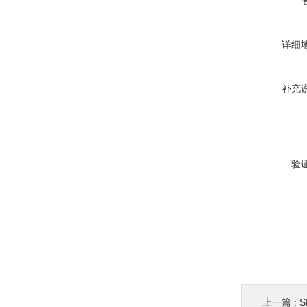
详细
补充
验
上一篇 :
S