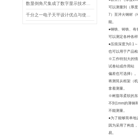
数显倒角尺集成了数字显示技术的精密测量工具
可以测量到（厚度
千分之一电子天平设计优点与使用要求
7）至淬火钢材（
能。
●钢铁、铸铁、有
可以测定各种各样
●压痕深度为0.1
也可以用于产品检
※工作特别大的情
试卷站或作用站
偏差也可选择）。
将测筒从框架（机
拿着测量。
※树脂等柔软的东
不到1mm的薄钢
不能测量。
●为了能够简单地
因为采用了构造，
易。