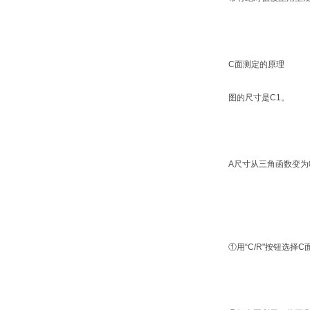
C面测定的原理
图的尺寸是C1。
A尺寸从三角函数变为0
①用“C/R"按钮选择