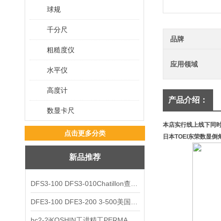
球规
千分尺
品牌
粗糙度仪
应用领域
水平仪
高度计
产品介绍：
数显卡尺
本店实行线上线下同
点击更多分类
日本TOEI东荣数显倒
新品推荐
DFS3-100 DFS3-010Chatillon查狄伦AMETEK数显推拉力计
DFE3-100 DFE3-200 3-500美国Chatillon查狄伦AMETEK数显推拉力计
hc2-2jKOSHIN工进精工PERMA TORK扭矩限制器