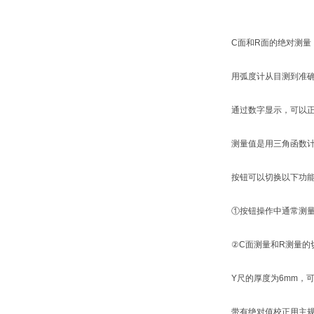
C面和R面的绝对测量
用弧度计从目测到准
通过数字显示，可以正
测量值是用三角函数
按钮可以切换以下功
①按钮操作中通常测量
②C面测量和R测量的
Y尺的厚度为6mm，
带有绝对值校正用主