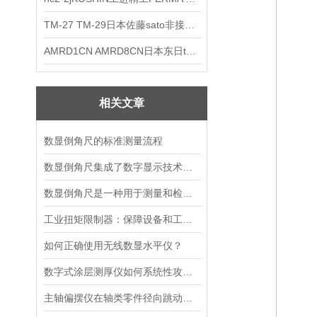
TM-27 TM-29日本佐藤sato非接触式厨房计时器
AMRD1CN AMRD8CN日本东日tohnichi跳脱式扭力螺丝刀
相关文章
数显倒角尺的标准测量流程
数显倒角尺集成了数字显示技术的精密测量工具
数显倒角尺是一种用于测量和检查物体倒角角度的精密工具
工业扭矩限制器：保障设备和工人安全的重要保护装置
如何正确使用无线数显水平仪？
数字式涂层测厚仪如何系统性攻克涂层测厚难题
主轴偏摆仪在轴类零件径向跳动误差测量中的应用