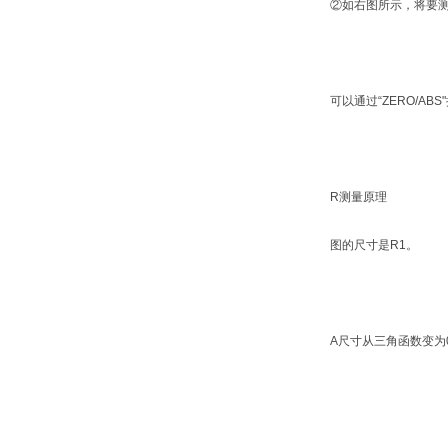
②如右图所示，将要
可以通过“ZERO/A
R测量原理
图的尺寸是R1。
A尺寸从三角函数变为0