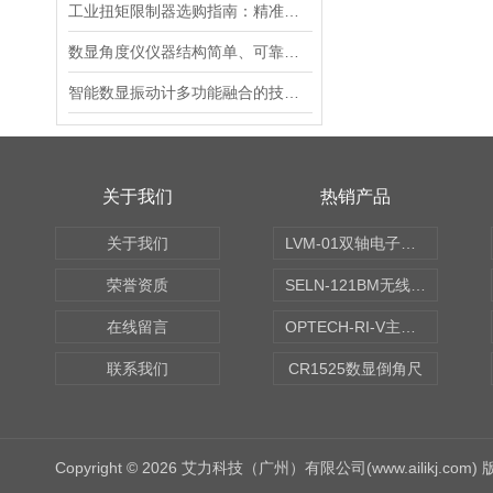
工业扭矩限制器选购指南：精准适配筑牢传动防护
数显角度仪仪器结构简单、可靠性高
智能数显振动计多功能融合的技术架构
关于我们
热销产品
关于我们
LVM-01双轴电子水平仪
荣誉资质
SELN-121BM无线数显水平仪
在线留言
OPTECH-RI-V主轴偏摆仪
联系我们
CR1525数显倒角尺
Copyright © 2026 艾力科技（广州）有限公司(www.ailikj.com