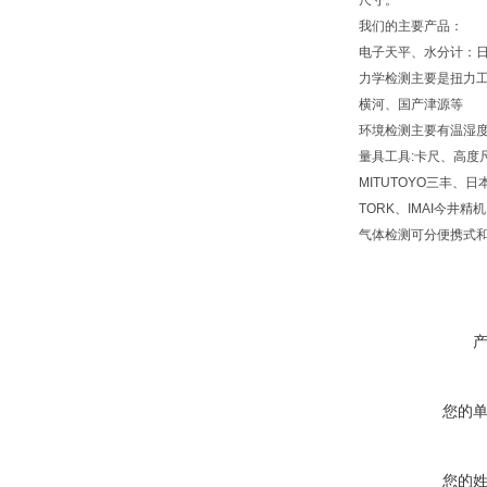
尺寸。
我们的主要产品：
电子天平、水分计：日
力学检测主要是扭力工具-
横河、国产津源等
环境检测主要有温湿度记
量具工具:卡尺、高度
MITUTOYO三丰、日本
TORK、IMAI今井精
气体检测可分便携式
您的
您的