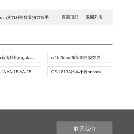
ilitech艾力科技数显扭力扳手
返回顶部
返回列表
EDC-A125新泻精机niigataseiki数显外卡规Sk
cr1525toei东荣倒角规数显卡尺
AA-0B AA-1A AA-1B AA-2B日本新泻理研SK针规
GS-1813A日本小野onosokki位移传感器
联系我们