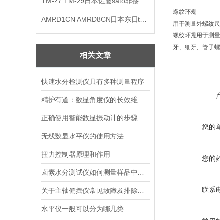
TM-27 TM-29日本佐藤sato非接触式厨房计时器
螺纹环规
AMRD1CN AMRD8CN日本东日tohnichi跳脱式扭力螺丝刀
用于测量外螺纹尺
螺纹环规用于测量
牙、细牙、管子螺
相关文章
快速水分检测仪具有多种测量程序
精护有道：数显角度仪的长效维护指南
正确使用智能数显振动计的步骤如下
您的
无线数显水平仪的使用方法
扭力控制器原理和作用
您的
卤素水分测试仪如何测量样品中的水分含量
联系
关于主轴偏摆仪常见故障及排除方法的介绍
水平仪一般可以分为哪几类