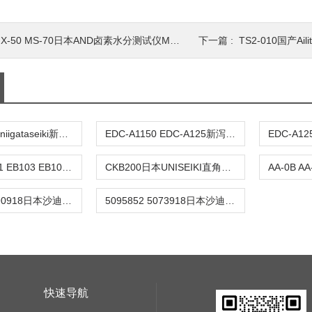
X-50 MS-70日本AND卤素水分测试仪MF-50
下一篇 :
TS2-010国产A
AO-1 BO-2-3niigataseiki新泻精机SK带表外卡规
EDC-A1150 EDC-A125新泻精机niigataseiki数显外卡规SK
EB102 EB101 EB103 EB104日本大菱OBISHI工形尺平尺
CKB200日本UNISEIKI直角规方尺
5093523 5090918日本沙迪克SODICK平尺立方尺四面直角尺
5095852 5073918日本沙迪克SODICK陶瓷尺方尺平尺基准直定规
快速导航