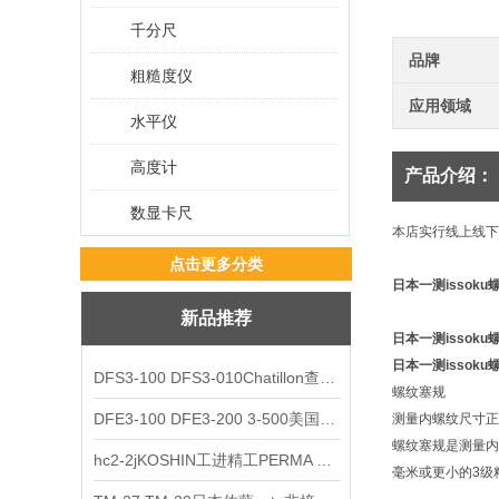
千分尺
品牌
粗糙度仪
应用领域
水平仪
高度计
产品介绍：
数显卡尺
本店实行线上线下
点击更多分类
日本一测issoku螺纹
新品推荐
日本一测issoku螺纹
日本一测issoku螺纹
DFS3-100 DFS3-010Chatillon查狄伦AMETEK数显推拉力计
螺纹塞规
DFE3-100 DFE3-200 3-500美国Chatillon查狄伦AMETEK数显推拉力计
测量内螺纹尺寸正
螺纹塞规是测量内
hc2-2jKOSHIN工进精工PERMA TORK扭矩限制器
毫米或更小的3级