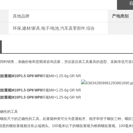
其他品牌
产地类别
环保,建材/家具,电子/电池,汽车及零部件,综合
同时销售，准确价格和货期请咨询店家，另仪器仪表工具量具的选型、采购等也可咨
塞规M10P1.5 GPII WPII
环规M8×1.25-6g GR NR
塞规M10P1.5 GPII WPII
环规M8×1.25-6g GR NR
塞规M10P1.5 GPII WPII
环规M8×1.25-6g GR NR
确性的工具
螺纹尺寸的正确性的工具。此塞规种类可分为普通粗牙、细牙和管子螺纹三种。螺距为0
精度的螺纹塞规都没有止端测头。100毫米以下的螺纹塞规为锥柄螺纹塞规。100毫