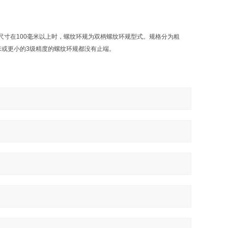
寸在100毫米以上时，螺纹环规为双柄螺纹环规型式。规格分为粗
毫米或更小的3级精度的螺纹环规都没有止端。