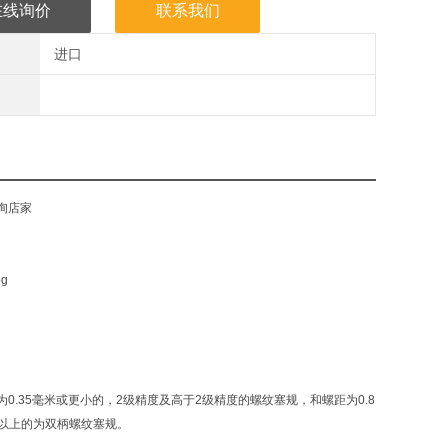
在线询价
联系我们
进口
询店家
.35毫米或更小的，2级精度及高于2级精度的螺纹塞规，和螺距为0.8
米以上的为双柄螺纹塞规。