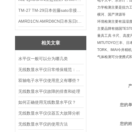
电子天平、水分计：日
力学检测主要是扭力工具-
TM-27 TM-29日本佐藤sato非接触式厨房计时器
横河、国产津源等
AMRD1CN AMRD8CN日本东日tohnichi跳脱式扭力螺丝刀
环境检测主要有温湿
主要品牌有德国TESTO
量具工具:卡尺、高度
相关文章
MITUTOYO三丰、日本
TORK、IMAI今井精
气体检测可分便携式
水平仪一般可以分为哪几类
无线数显水平仪日常维保规范：零位校准、传感器防护与电池管理指南
双轴电子水平仪使用意义有哪些？
无线数显水平仪故障的排查和处理
如何正确使用无线数显水平仪？
您的
无线数显水平仪仪器五大故障分析
您的
无线数显水平仪的使用方法