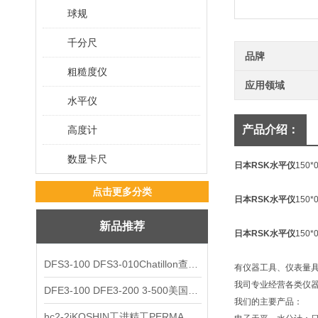
球规
千分尺
品牌
粗糙度仪
应用领域
水平仪
产品介绍：
高度计
数显卡尺
日本RSK水平仪
150*
点击更多分类
日本RSK水平仪
150*
新品推荐
日本RSK水平仪
150*
DFS3-100 DFS3-010Chatillon查狄伦AMETEK数显推拉力计
有仪器工具、仪表量
我司专业经营各类仪
DFE3-100 DFE3-200 3-500美国Chatillon查狄伦AMETEK数显推拉力计
我们的主要产品：
hc2-2jKOSHIN工进精工PERMA TORK扭矩限制器