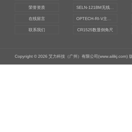
荣誉资质
SELN-121BM无线数显水平仪
在线留言
OPTECH-RI-V主轴偏摆仪
联系我们
CR1525数显倒角尺
Copyright © 2026 艾力科技（广州）有限公司(www.ailikj.com