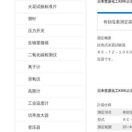
日本笠原化工KRK
卤
火花试验标准片
测针
有効塩素測定器 R
压力开关
測定概要
生物显微镜
比色式水質試験器
ＲＣ－７Ｚ－１００
二氧化碳检测仪
定器です。
离子计
溶氧仪
高斯计
日本笠原化工KRK
卤
工业温度计
計器仕様
測定項目
有効
功率放大器
型式
ＲＣ
变压器
測定範囲
20 / 4