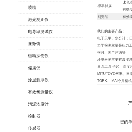
比色
標準付属
喷嘴
有効
別売品
有効
激光测距仪
电导率测试仪
我们的主要产品：
电子天平、水分计：日
显微镜
力学检测主要是扭力工具-
横河、国产津源等
磁粉探伤仪
环境检测主要有温湿度记
量具工具:卡尺、高度
偏摆仪
MITUTOYO三丰、日本
涂层测厚仪
TORK、IMAI今井精
有效氯测量仪
污泥浓度计
控制器
您的
传感器