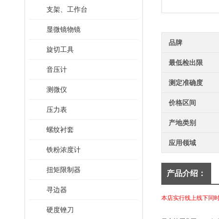
支架、工作台
显微镜物镜
品牌
旋切工具
最低检出限
音压计
测定准确度
测微仪
价格区间
压力表
产地类别
螺纹衬套
应用领域
铁粉浓度计
扭矩限制器
产品介绍：
寻边器
本店实行线上线下同
硬度锉刀