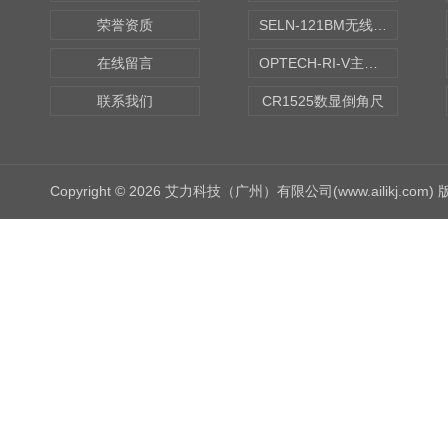
荣誉资质
SELN-121BM无线数显水平仪
在线留言
OPTECH-RI-V主轴偏摆仪
联系我们
CR1525数显倒角尺
Copyright © 2026 艾力科技（广州）有限公司(www.ailikj.com