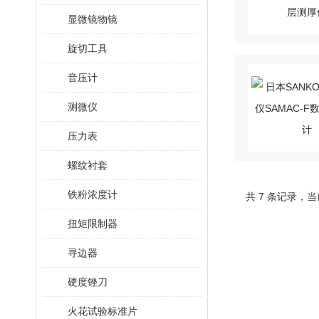
显微镜物镜
旋切工具
音压计
测微仪
压力表
螺纹衬套
铁粉浓度计
共 7 条记录，当
扭矩限制器
寻边器
硬度锉刀
火花试验标准片