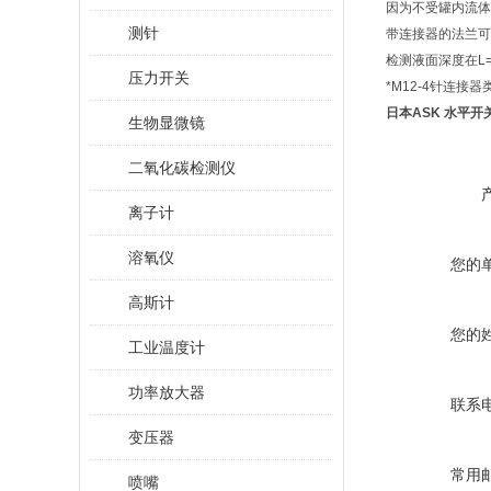
因为不受罐内流体
测针
带连接器的法兰可
检测液面深度在L=
压力开关
*M12-4针连接
日本ASK 水平开关 L
生物显微镜
二氧化碳检测仪
离子计
溶氧仪
您的
高斯计
您的
工业温度计
功率放大器
联系
变压器
常用
喷嘴