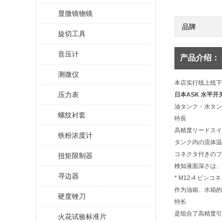
显微镜物镜
品牌
旋切工具
音压计
产品介绍：
测微仪
本店实行线上线下
压力表
日本ASK 水平开关 L
油タンク・水タン
螺纹衬套
特長
高精度リードスイ
铁粉浓度计
タンク内の流体温
コネクタ付きのフ
扭矩限制器
検知液面深さは、L
寻边器
* M12-4 ピ
作为油箱、水箱的
硬度锉刀
特长
是组合了高精度引
火花试验标准片