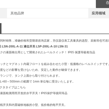
其他品牌
应用领域
同时销售，准确价格和货期请咨询店家，另仪器仪表工具量具的选型、采购等也可咨
SN-200L-A-11 液位开关 LSP-200L-A-10 LSN-31
クの液面検出用として開発されたレベルスイッチ！ IP65 保護等級相当品
ッチとマグネット内蔵フロートを組み合わせた小型・低価格のレベルスイッチです
度などの影響を受けないため、安定した動作が確保できます。
ランジで、タンク上面から取り付けられます。
=60～500mm の範囲で 1mm 単位毎に受注いたします。
ンコネクタタイプはこちら
液面检测用而开发的水平开关！IP65保护等级同等品
线开关和内置磁铁地板的小型、低价格的电平开关。