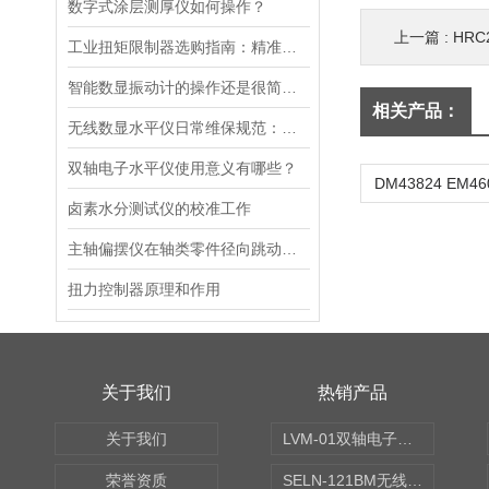
数字式涂层测厚仪如何操作？
上一篇 :
HRC20 
工业扭矩限制器选购指南：精准适配筑牢传动防护
智能数显振动计的操作还是很简单的
相关产品：
无线数显水平仪日常维保规范：零位校准、传感器防护与电池管理指南
双轴电子水平仪使用意义有哪些？
卤素水分测试仪的校准工作
主轴偏摆仪在轴类零件径向跳动误差测量中的应用
扭力控制器原理和作用
关于我们
热销产品
关于我们
LVM-01双轴电子水平仪
荣誉资质
SELN-121BM无线数显水平仪