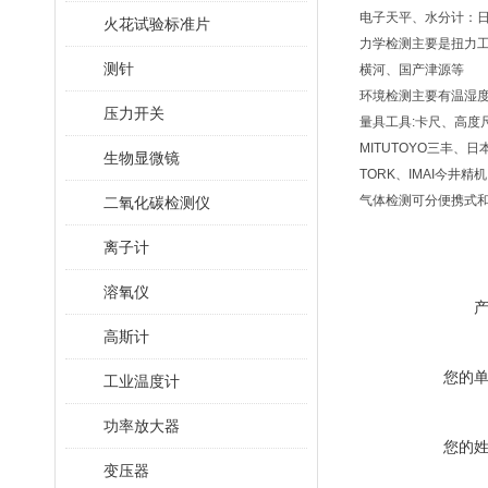
电子天平、水分计：日
火花试验标准片
力学检测主要是扭力工具-
测针
横河、国产津源等
环境检测主要有温湿度记
压力开关
量具工具:卡尺、高度
MITUTOYO三丰、日本
生物显微镜
TORK、IMAI今井精
气体检测可分便携式
二氧化碳检测仪
离子计
溶氧仪
高斯计
您的
工业温度计
功率放大器
您的
变压器