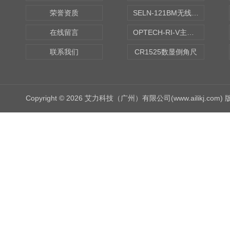
荣誉资质
SELN-121BM无线数显水平仪
在线留言
OPTECH-RI-V主轴偏摆仪
联系我们
CR1525数显倒角尺
Copyright © 2026 艾力科技（广州）有限公司(www.ailikj.com