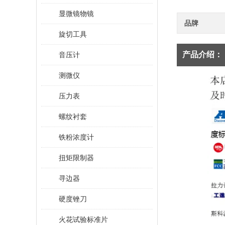
显微镜物镜
品牌
旋切工具
产品介绍：
音压计
测微仪
压力表
螺纹衬套
铁粉浓度计
扭矩限制器
寻边器
硬度锉刀
火花试验标准片