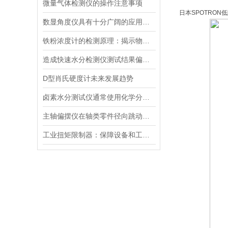
微量气体检测仪的操作注意事项
日本SPOTRON低阻抗
数显角度仪具有十分广阔的应用前景
铁粉浓度计的检测原理：揭示物质特性的科学工具
造成快速水分检测仪测试结果偏差较大的原因
D型肖氏硬度计未来发展趋势
卤素水分测试仪通常使用化学分析方法
主轴偏摆仪在轴类零件径向跳动误差测量中的应用
工业扭矩限制器：保障设备和工人安全的重要保护装置