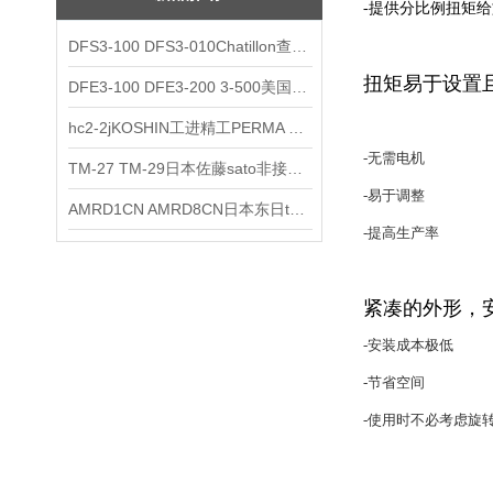
-
提供分比例扭矩给
DFS3-100 DFS3-010Chatillon查狄伦AMETEK数显推拉力计
扭矩易于设置
DFE3-100 DFE3-200 3-500美国Chatillon查狄伦AMETEK数显推拉力计
hc2-2jKOSHIN工进精工PERMA TORK扭矩限制器
-
无需电机
TM-27 TM-29日本佐藤sato非接触式厨房计时器
-
易于调整
AMRD1CN AMRD8CN日本东日tohnichi跳脱式扭力螺丝刀
-
提高生产率
紧凑的外形，
-
安装成本极低
-
节省空间
-
使用时不必考虑旋