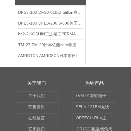
DFS3-100 DFS3-010Chatillon查狄伦AMETEK数显推拉力计
DFE3-100 DFE3-200 3-500美国Chatillon查狄伦AMETEK数显推拉力计
hc2-2jKOSHIN工进精工PERMA TORK扭矩限制器
TM-27 TM-29日本佐藤sato非接触式厨房计时器
AMRD1CN AMRD8CN日本东日tohnichi跳脱式扭力螺丝刀
关于我们
热销产品
关于我们
LVM-01双轴电子水平仪
荣誉资质
SELN-121BM无线数显水平仪
在线留言
OPTECH-RI-V主轴偏摆仪
联系我们
CR1525数显倒角尺